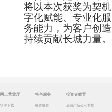
将以本次获奖为契机
字化赋能、专业化服
务能力，为客户创造
持续贡献长城力量。
网上营业厅
特色服务
投资者教育
软件下载
融资融券
金融产品公示专栏