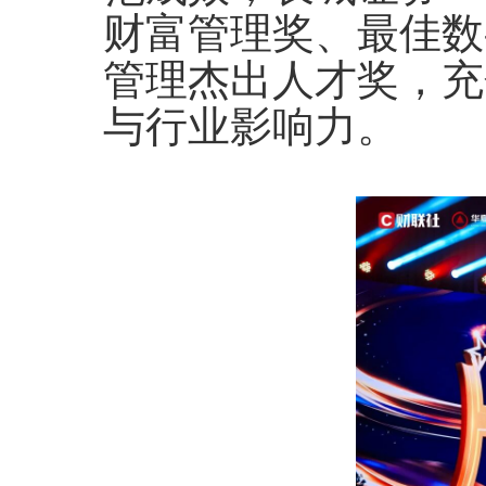
财富管理奖、最佳数
管理杰出人才奖，充
与行业影响力。