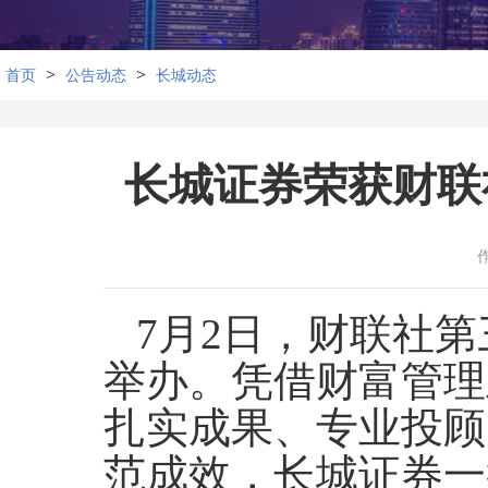
>
>
首页
公告动态
长城动态
长城证券荣获财联
7月2日，财联社第
举办。凭借财富管理
扎实成果、专业投顾
范成效，长城证券一