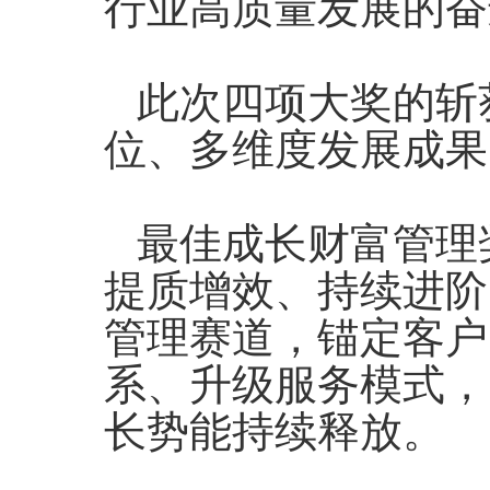
行业高质量发展的奋
此次四项大奖的斩
位、多维度发展成果
最佳成长财富管理
提质增效、持续进阶
管理赛道，锚定客户
系、升级服务模式，
长势能持续释放。