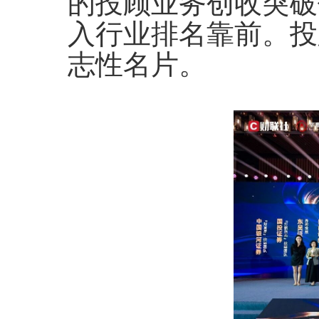
的投顾业务创收突破
入行业排名靠前。投
志性名片。