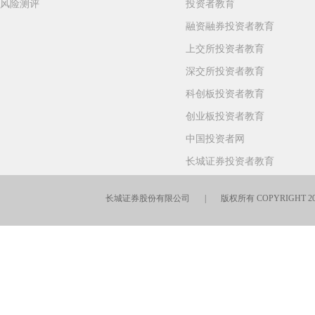
风险测评
投资者教育
融资融券投资者教育
上交所投资者教育
深交所投资者教育
科创板投资者教育
创业板投资者教育
中国投资者网
长城证券投资者教育
长城证券股份有限公司 | 版权所有 COPYRIGHT 201