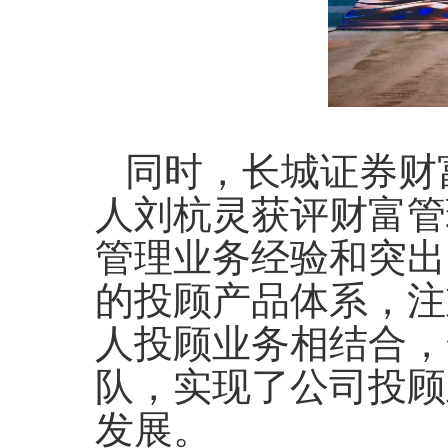
同时，长城证券财
人刘杭灵获评财富管
管理业务经验和突出
的投顾产品体系，注
人投顾业务相结合，
队，实现了公司投顾
发展。