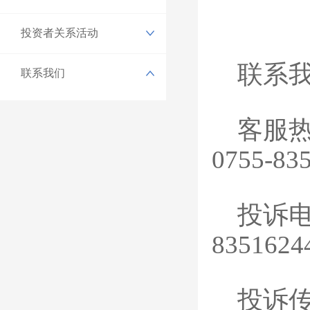
投资者关系活动
联
联系我们
客服热
0755-83
投诉电
8351624
投诉