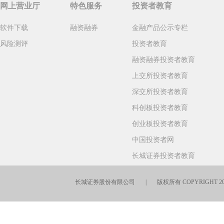
网上营业厅
特色服务
投资者教育
软件下载
融资融券
金融产品公示专栏
风险测评
投资者教育
融资融券投资者教育
上交所投资者教育
深交所投资者教育
科创板投资者教育
创业板投资者教育
中国投资者网
长城证券投资者教育
长城证券股份有限公司 | 版权所有 COPYRIGHT 201