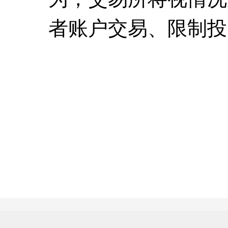
者账户交易、限制投